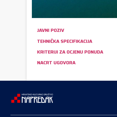
JAVNI POZIV
TEHNIČKA SPECIFIKACIJA
KRITERIJI ZA OCJENU PONUDA
NACRT UGOVORA