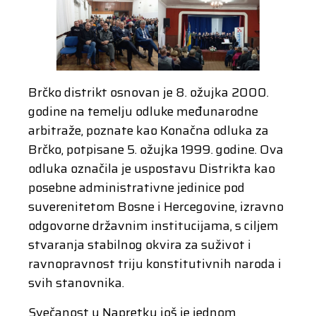
Brčko distrikt osnovan je 8. ožujka 2000.
godine na temelju odluke međunarodne
arbitraže, poznate kao Konačna odluka za
Brčko, potpisane 5. ožujka 1999. godine. Ova
odluka označila je uspostavu Distrikta kao
posebne administrativne jedinice pod
suverenitetom Bosne i Hercegovine, izravno
odgovorne državnim institucijama, s ciljem
stvaranja stabilnog okvira za suživot i
ravnopravnost triju konstitutivnih naroda i
svih stanovnika.
Svečanost u Napretku još je jednom